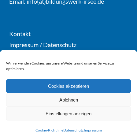
Email:
info(at)bildungswerk-irsee.de
Kontakt
Impressum
/
Datenschutz
Teilnahme- & Geschäftsbedingungen
Wir verwenden Cookies, um unsere Website und unseren Service zu
Widerruf
optimieren.
Cookie-Richtlinie (EU)
Cookies akzeptieren
Ablehnen
Einstellungen anzeigen
© Copyright 2021 Bildungswerk Irsee
Cookie-Richtlinie
Datenschutz
Impressum