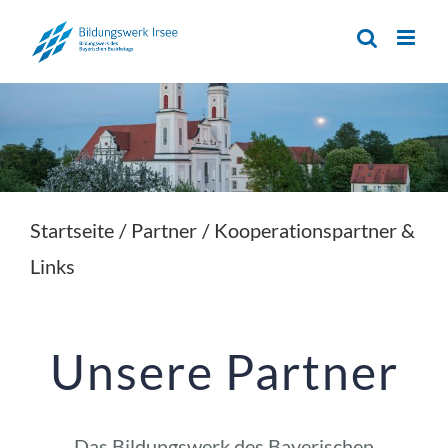
Zum
Inhalt
springen
Startseite
/
Partner
/
Kooperationspartner &
Links
Unsere Partner
Das Bildungswerk des Bayerischen