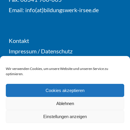
Email:
info(at)bildungswerk-irsee.de
Kontakt
Impressum
/
Datenschutz
Teilnahme- & Geschäftsbedingungen
Wir verwenden Cookies, um unsere Website und unseren Service zu
Widerruf
optimieren.
Cookie-Richtlinie (EU)
Cookies akzeptieren
Ablehnen
Einstellungen anzeigen