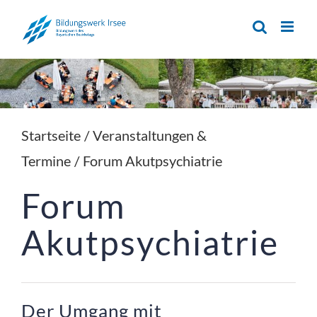
Zum
Inhalt
springen
Startseite
/
Veranstaltungen &
Termine
/
Forum Akutpsychiatrie
Forum 
Akutpsychiatrie
Der Umgang mit 