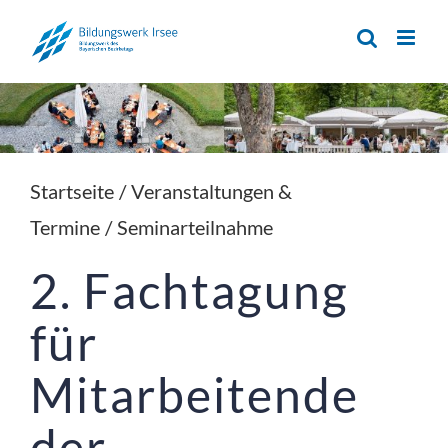
Zum
Inhalt
springen
Startseite
/
Veranstaltungen &
Termine
/
Seminarteilnahme
2. Fachtagung 
für 
Mitarbeitende 
der 